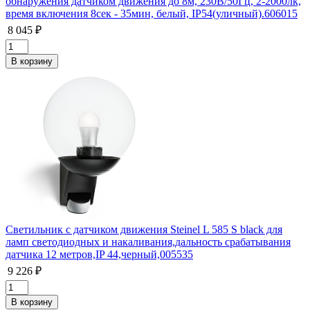
обнаружения датчиком движения до 8м, 230В/50Гц, 2-2000лк,
время включения 8сек - 35мин, белый, IP54(уличный).606015
8 045 ₽
Светильник с датчиком движения Steinel L 585 S black для
ламп светодиодных и накаливания,дальность срабатывания
датчика 12 метров,IP 44,черный,005535
9 226 ₽