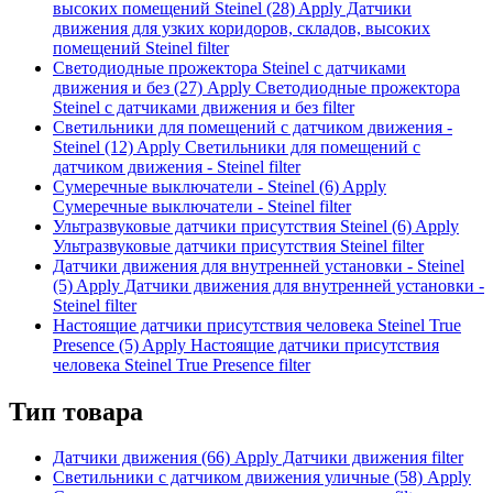
высоких помещений Steinel (28)
Apply Датчики
движения для узких коридоров, складов, высоких
помещений Steinel filter
Светодиодные прожектора Steinel с датчиками
движения и без (27)
Apply Светодиодные прожектора
Steinel с датчиками движения и без filter
Светильники для помещений с датчиком движения -
Steinel (12)
Apply Светильники для помещений с
датчиком движения - Steinel filter
Сумеречные выключатели - Steinel (6)
Apply
Сумеречные выключатели - Steinel filter
Ультразвуковые датчики присутствия Steinel (6)
Apply
Ультразвуковые датчики присутствия Steinel filter
Датчики движения для внутренней установки - Steinel
(5)
Apply Датчики движения для внутренней установки -
Steinel filter
Настоящие датчики присутствия человека Steinel True
Presence (5)
Apply Настоящие датчики присутствия
человека Steinel True Presence filter
Тип товара
Датчики движения (66)
Apply Датчики движения filter
Светильники с датчиком движения уличные (58)
Apply