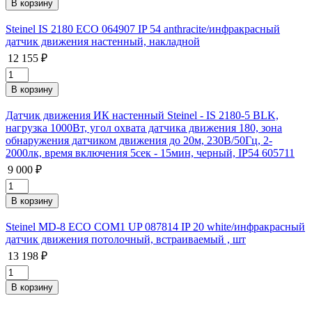
Steinel IS 2180 ECO 064907 IP 54 anthracite/инфракрасный
датчик движения настенный, накладной
12 155 ₽
Датчик движения ИК настенный Steinel - IS 2180-5 BLK,
нагрузка 1000Вт, угол охвата датчика движения 180, зона
обнаружения датчиком движения до 20м, 230В/50Гц, 2-
2000лк, время включения 5сек - 15мин, черный, IP54 605711
9 000 ₽
Steinel MD-8 ECO COM1 UP 087814 IP 20 white/инфракрасный
датчик движения потолочный, встраиваемый , шт
13 198 ₽