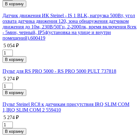
Датчик движения ИК Steinel - IS 1 BLK, нагрузка 500Вт, угол
охвата датчика движения 120, зона обнаружения датчиком
движения до 10м, 230В/50Гц, 2-2000лк, время включения 8сек
- 5мин, черный, IP54(установка на улице и внутри
помещений).600419
5 054 ₽
Пульт для RS PRO 5000 - RS PRO 5000 PULT 737818
5 274 ₽
Пульт Steinel RC8 к датчикам присутствия IRQ SLIM COM
1,IRQ SLIM COM 2 559410
5 274 ₽