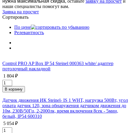
нужна максимальная скидка,
оставьте
заявку на просчет
и
наши специалисты помогут вам.
Заявка на просчет
Сортировать
По цене
Релевантность
Control PRO AP Box IP 54 Steinel 000363 white/ адаптер
потолочный накладной
1 804 ₽
Датчик движения ИК Steinel- IS 1 WHT, нагрузка 500Вт, угол
охвата датчик 120, зона обнаружения датчиком движения до
10м, 230В/50Гц, 2-2000лк, время включения 8сек - 5мин,
белый, IP54 600310
5 054 ₽