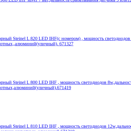
ный Steinel L 820 LED IHF(с номером) , мощность светодиодов 
ивотных,,алюминий(уличный). 671327
ный Steinel L 800 LED IHF , мощность светодиодов 8w,дальност
ивотных,алюминий(уличный).671419
ный Steinel L 810 LED IHF , мощность светодиодов 12w,дальнос