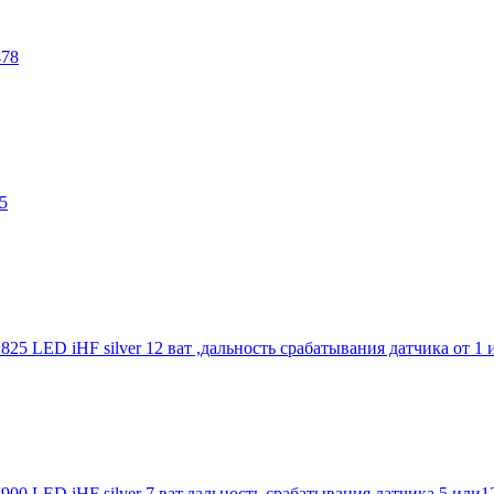
478
5
25 LED iHF silver 12 ват ,дальность срабатывания датчика от 1 и
00 LED iHF silver 7 ват,дальность срабатывания датчика 5 или12