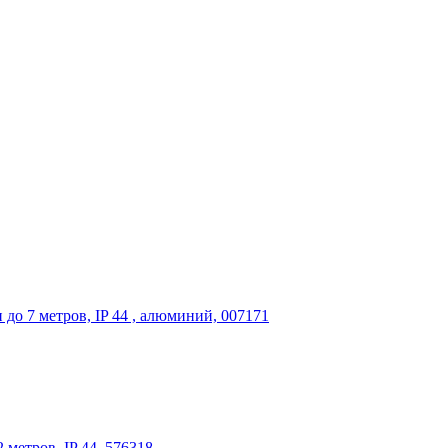
 до 7 метров, IP 44 , алюминий, 007171
 метров, IP 44 ,576318