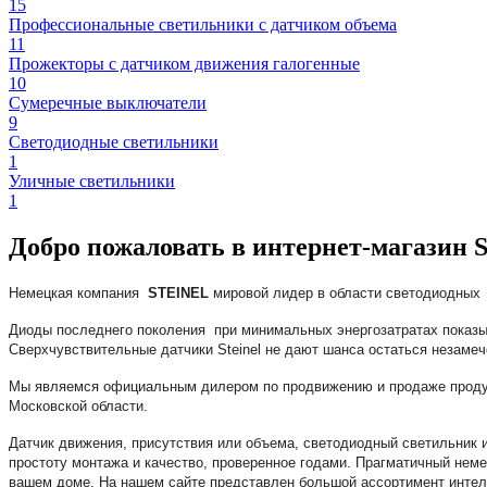
15
Профессиональные светильники с датчиком объема
11
Прожекторы с датчиком движения галогенные
10
Сумеречные выключатели
9
Светодиодные светильники
1
Уличные светильники
1
Добро пожаловать в интернет-магазин S
Немецкая компания
STEINEL
мировой лидер в области светодиодных и
Диоды последнего поколения при минимальных энергозатратах показ
Сверхчувствительные датчики Steinel не дают шанса остаться незаме
Мы являемся официальным дилером по продвижению и продаже продукц
Московской области.
Датчик движения, присутствия или объема, светодиодный светильник 
простоту монтажа и качество, проверенное годами. Прагматичный неме
вашем доме. На нашем сайте представлен большой ассортимент интел