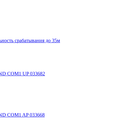
ьность срабатывания до 35м
UND COM1 UP 033682
UND COM1 AP 033668