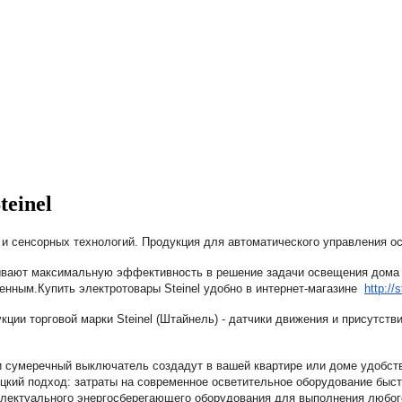
teinel
 сенсорных технологий. Продукция для автоматического управления осв
ывают максимальную эффективность в решение задачи освещения дома 
ченным.
Купить электротовары Steinel удобно в интернет-магазине
http://
ии торговой марки Steinel (Штайнель)
- датчики движения и присутстви
и сумеречный выключатель создадут в вашей квартире или доме удобств
цкий подход: затраты на современное осветительное оборудование быст
лектуального энергосберегающего оборудования для выполнения любого 