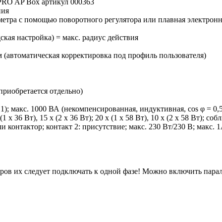
 PRO AP Box артикул 000363
ния
 метра с помощью поворотного регулятора или плавная электрон
ская настройка) = макс. радиус действия
им (автоматическая корректировка под профиль пользователя)
приобретается отдельно)
φ = 1); макс. 1000 ВА (некомпенсированная, индуктивная, cos φ 
 х (1 х 36 Вт), 15 х (2 х 36 Вт); 20 х (1 х 58 Вт), 10 х (2 х 58 
контактор; контакт 2: присутствие; макс. 230 Вт/230 В; макс. 1
нсоров их следует подключать к одной фазе! Можно включить пара