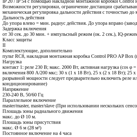
IP 20 / IP 54 с помощью накладной монтажной коробки Control
Возможности регулировки, ограничение дистанции срабатыва
механическая регулировка дальности действия с точностью до
Дальность действия
До упора влево = мин. радиус действия. До упора вправо (завод
Задержка включения
от 30 сек. до 30 мин. + импульсный режим (ок. 2 сек.), IQ-реж
Класс защиты
II
Комплектующие, дополнительно
пульт RC8, накладная монтажная коробка Control PRO AP Box (
Нагрузка
контакт 1: реле 230 В; макс. 2000 Вт, активная нагрузка (cos 
включения 800 А/200 мкс; 30 х (1 х 18 Вт), 25 х (2 х 18 Вт); 25
разрывной мощности следует предварительно включить реле или 
кондиционирование)
Напряжение
230-240 В, 50/60 Гц
Параллельное включение
master/master, master/slave (При использовании нескольких се
Плошадь зоны радиального движения
макс. до Ø 10 м.
Плошадь зоны присутствия
макс. Ø 6 м (28 м²)
Постоянное включение на 4 часа