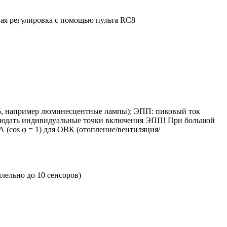
ная регулировка с помощью пульта RC8
= 0,5, например люминесцентные лампы); ЭПП: пиковый ток
Вт); соблюдать индивидуальные точки включения ЭПП! При большой
А (cos φ = 1) для ОВК (отопление/вентиляция/
ллельно до 10 сенсоров)